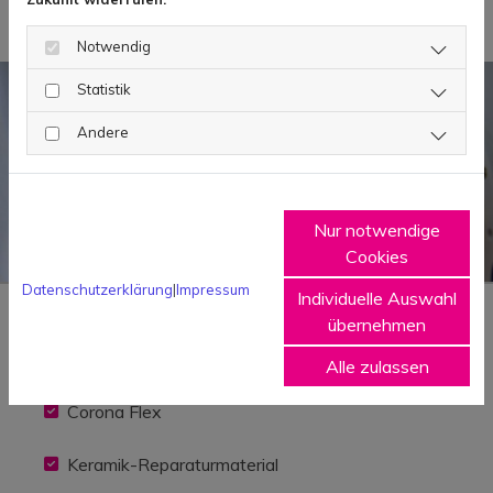
Notwendig
Statistik
Andere
Nur notwendige
Cookies
Datenschutzerklärung
|
Impressum
Individuelle Auswahl
übernehmen
Leihweise stellen wir Ihnen Folgendes
Alle zulassen
zur Verfügung
Corona Flex
Keramik-Reparaturmaterial