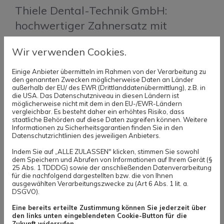
Thiele Dental-Technik GmbH:
hochwertiger Zahnersatz mit
umfassenden Serviceleistungen
Wir verwenden Cookies.
Ob Farbringe oder Artikulator und Gesichtsbogen für
Einige Anbieter übermitteln im Rahmen von der Verarbeitung zu
Kundenpraxen, wir haben für jede Anforderung das
den genannten Zwecken möglicherweise Daten an Länder
außerhalb der EU/ des EWR (Drittlanddatenübermittlung), z.B. in
passende Equipment. Wir wollen bei jedem
die USA. Das Datenschutzniveau in diesen Ländern ist
möglicherweise nicht mit dem in den EU-/EWR-Ländern
notwendigen Arbeitsschritt sicherstellen, dass der von
vergleichbar. Es besteht daher ein erhöhtes Risiko, dass
staatliche Behörden auf diese Daten zugreifen können. Weitere
uns gefertigte Zahnersatz sehr hohen ästhetischen
Informationen zu Sicherheitsgarantien finden Sie in den
Ansprüchen gerecht werden kann. Insofern ist es von
Datenschutzrichtlinien des jeweiligen Anbieters.
essentieller Wichtigkeit, dass sich der Zahnersatz in
Indem Sie auf „ALLE ZULASSEN" klicken, stimmen Sie sowohl
dem Speichern und Abrufen von Informationen auf Ihrem Gerät (§
puncto Form und Farbe nahtlos einfügt. Dies erreichen
25 Abs. 1 TDDDG) sowie der anschließenden Datenverarbeitung
für die nachfolgend dargestellten bzw. die von Ihnen
wir durch eine Zahnfarb- und Zahnformbestimmung:
ausgewählten Verarbeitungszwecke zu (Art 6 Abs. 1 lit. a.
DSGVO).
die individuelle Farbnahme am Patienten durch
Meister oder Techniker bildet die Grundlage für die
Eine bereits erteilte Zustimmung können Sie jederzeit über
den links unten eingeblendeten Cookie-Button für die
späteren Qualitätserzeugnisse.
Zukunft widerrufen.